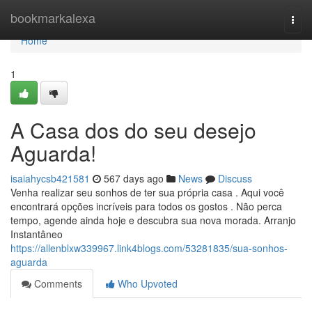
Home
bookmarkalexa
Togg
navi
Home
1
A Casa dos do seu desejo
Aguarda!
isaiahycsb421581
567 days ago
News
Discuss
Venha realizar seu sonhos de ter sua própria casa . Aqui você
encontrará opções incríveis para todos os gostos . Não perca
tempo, agende ainda hoje e descubra sua nova morada. Arranjo
Instantâneo
https://allenblxw339967.link4blogs.com/53281835/sua-sonhos-
aguarda
Comments
Who Upvoted