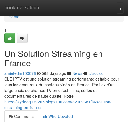
Home
bookmarkalexa
Togg
navi
Home
1
Un Solution Streaming en
France
amietedm100078
568 days ago
News
Discuss
CLE IPTV est une solution streaming performante et fiable pour
tous les amoureux du contenu vidéo en France. Profitez d'un
large choix de chaînes TV en direct, films, séries et
documentaires de haute qualité. Notre
https://jaydeoq079205.blogs100.com/32909681/la-solution-
streaming-en-france
Comments
Who Upvoted