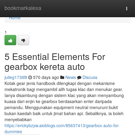
Home
bookmarkalexa
Togg
navi
Home
1
5 Essential Elements For
gearbox kereta auto
julieg173iif8
570 days ago
News
Discuss
Kotak gear jenis handbook dilengkapi dengan mekanisme
mekatronik bagi mengambil alih tugas klac dan menukar gear.
Ianya disambung dengan sistem klac yang akan menyambung
kuasa dari enjin ke gearbox berdasarkan enter daripada
pemandu. Menggunakan equipment neutral menuruni bukit
bukan kaedah baik untuk jimat bahan api. Sebaliknya, ia boleh
menyebabkan
https://erickybzyw.aioblogs.com/85637413/gearbox-auto-for-
dummies