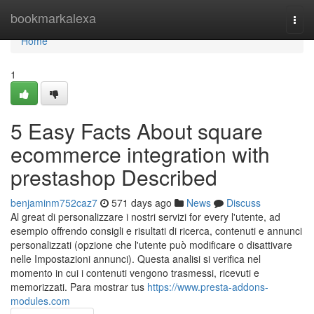
Home
bookmarkalexa
Togg
navi
Home
1
5 Easy Facts About square
ecommerce integration with
prestashop Described
benjaminm752caz7
571 days ago
News
Discuss
Al great di personalizzare i nostri servizi for every l'utente, ad
esempio offrendo consigli e risultati di ricerca, contenuti e annunci
personalizzati (opzione che l'utente può modificare o disattivare
nelle Impostazioni annunci). Questa analisi si verifica nel
momento in cui i contenuti vengono trasmessi, ricevuti e
memorizzati. Para mostrar tus
https://www.presta-addons-
modules.com