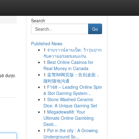
Search
Go
Published News
1
จ่าบราวน์ลาบเป็ด: ว้าวุ่นปาก
กับความอร่อยขอนแก่น
1
Best Online Casinos for
Real Money in Canada
1
蓝莺IM网页版：告别桌面，
 sẽ được
随时随地沟通
1
F168 – Leading Online Spin
& Slot Gaming System...
1
Stone Washed Ceramic
Dice: A Unique Gaming Set
1
Megadewa88: Your
Ultimate Online Gambling
Desti...
1
Pot in the city : A Growing
Underground Sc...