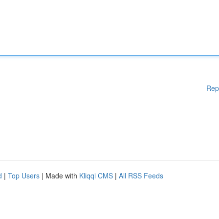
Rep
d
|
Top Users
| Made with
Kliqqi CMS
|
All RSS Feeds