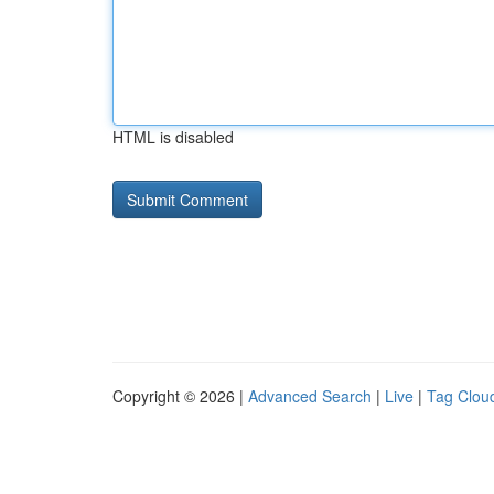
HTML is disabled
Copyright © 2026 |
Advanced Search
|
Live
|
Tag Clou