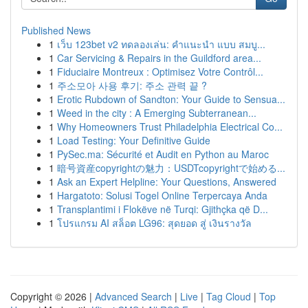
Published News
1
เว็บ 123bet v2 ทดลองเล่น: คำแนะนำ แบบ สมบู...
1
Car Servicing & Repairs in the Guildford area...
1
Fiduciaire Montreux : Optimisez Votre Contrôl...
1
주소모아 사용 후기: 주소 관력 끝 ?
1
Erotic Rubdown of Sandton: Your Guide to Sensua...
1
Weed in the city : A Emerging Subterranean...
1
Why Homeowners Trust Philadelphia Electrical Co...
1
Load Testing: Your Definitive Guide
1
PySec.ma: Sécurité et Audit en Python au Maroc
1
暗号資産copyrightの魅力：USDTcopyrightで始める...
1
Ask an Expert Helpline: Your Questions, Answered
1
Hargatoto: Solusi Togel Online Terpercaya Anda
1
Transplantimi i Flokëve në Turqi: Gjithçka që D...
1
โปรแกรม AI สล็อต LG96: สุดยอด สู่ เงินรางวัล
Copyright © 2026 |
Advanced Search
|
Live
|
Tag Cloud
|
Top