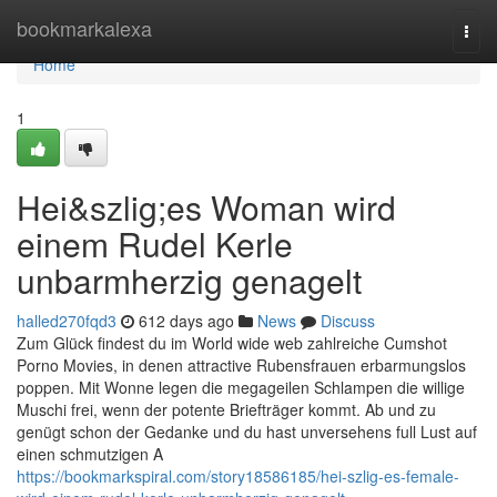
Home
bookmarkalexa
Togg
navi
Home
1
Hei&szlig;es Woman wird
einem Rudel Kerle
unbarmherzig genagelt
halled270fqd3
612 days ago
News
Discuss
Zum Glück findest du im World wide web zahlreiche Cumshot
Porno Movies, in denen attractive Rubensfrauen erbarmungslos
poppen. Mit Wonne legen die megageilen Schlampen die willige
Muschi frei, wenn der potente Briefträger kommt. Ab und zu
genügt schon der Gedanke und du hast unversehens full Lust auf
einen schmutzigen A
https://bookmarkspiral.com/story18586185/hei-szlig-es-female-