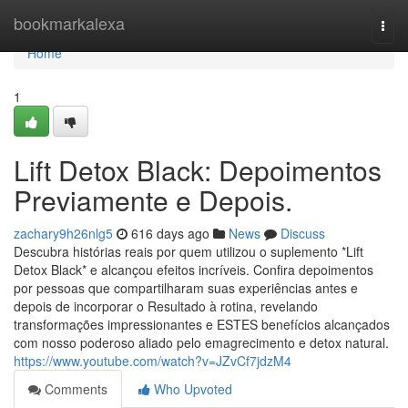
Home
bookmarkalexa
Togg
navi
Home
1
Lift Detox Black: Depoimentos
Previamente e Depois.
zachary9h26nlg5
616 days ago
News
Discuss
Descubra histórias reais por quem utilizou o suplemento *Lift
Detox Black* e alcançou efeitos incríveis. Confira depoimentos
por pessoas que compartilharam suas experiências antes e
depois de incorporar o Resultado à rotina, revelando
transformações impressionantes e ESTES benefícios alcançados
com nosso poderoso aliado pelo emagrecimento e detox natural.
https://www.youtube.com/watch?v=JZvCf7jdzM4
Comments
Who Upvoted