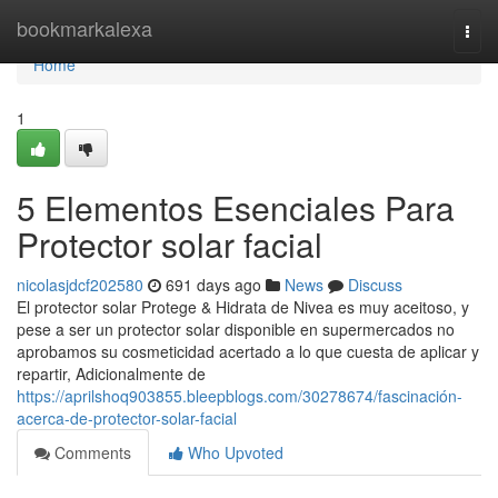
Home
bookmarkalexa
Togg
navi
Home
1
5 Elementos Esenciales Para
Protector solar facial
nicolasjdcf202580
691 days ago
News
Discuss
El protector solar Protege & Hidrata de Nivea es muy aceitoso, y
pese a ser un protector solar disponible en supermercados no
aprobamos su cosmeticidad acertado a lo que cuesta de aplicar y
repartir, Adicionalmente de
https://aprilshoq903855.bleepblogs.com/30278674/fascinación-
acerca-de-protector-solar-facial
Comments
Who Upvoted